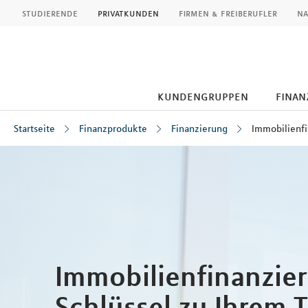
MLP
studierende
privatkunden
firmen & freiberufler
na
kundengruppen
finan
Startseite
Finanzprodukte
Finanzierung
Immobilienf
Inhalt
Immobilienfinanzie
Schlüssel zu Ihrem