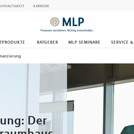
chhaltigkeit
karriere
zprodukte
ratgeber
mlp seminare
service &
inanzierung
rung: Der
 Traumhaus