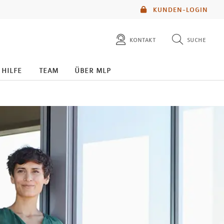
KUNDEN-LOGIN
kontakt
suche
diese website durchsuchen
 hilfe
team
über mlp
mlp berater finden