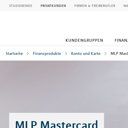
MLP
studierende
privatkunden
firmen & freiberufler
na
kundengruppen
finan
Startseite
Finanzprodukte
Konto und Karte
MLP Mast
Inhalt
MLP Mastercard