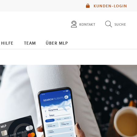
KUNDEN-LOGIN
kontakt
suche
diese website durchsuchen
 hilfe
team
über mlp
mlp berater finden