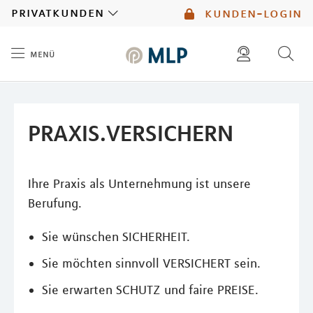
MLP
privatkunden
kunden-login
menü
Inhalt
diese website durchsuchen
mlp berater finden
PRAXIS.VERSICHERN
Ihre Praxis als Unternehmung ist unsere
Berufung.
Sie wünschen SICHERHEIT.
Sie möchten sinnvoll VERSICHERT sein.
Sie erwarten SCHUTZ und faire PREISE.