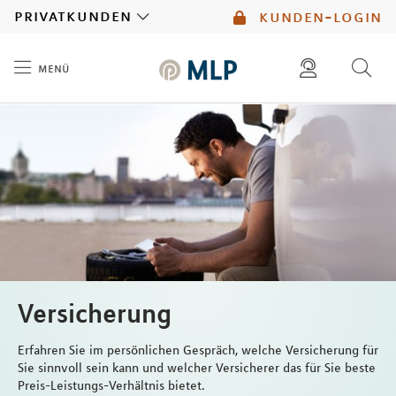
MLP
privatkunden
kunden-login
menü
Inhalt
diese website durchsuchen
mlp berater finden
Versicherung
Erfahren Sie im persönlichen Gespräch, welche Versicherung für
Sie sinnvoll sein kann und welcher Versicherer das für Sie beste
Preis-Leistungs-Verhältnis bietet.