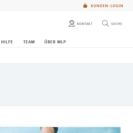
KUNDEN-LOGIN
kontakt
suche
diese website durchsuchen
 hilfe
team
über mlp
mlp berater finden