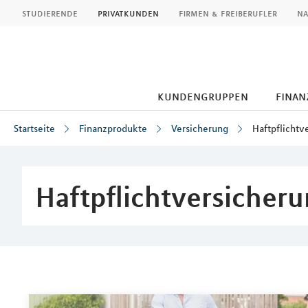
MLP
studierende
privatkunden
firmen & freiberufler
na
kundengruppen
finan
Startseite
Finanzprodukte
Versicherung
Haftpflichtv
Inhalt
Haftpflichtversicher