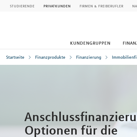
MLP
studierende
privatkunden
firmen & freiberufler
na
kundengruppen
finan
Startseite
Finanzprodukte
Finanzierung
Immobilienf
Inhalt
Anschlussfinanzieru
Optionen für die