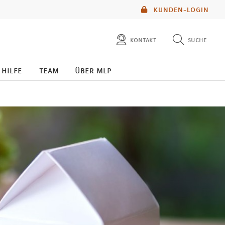
KUNDEN-LOGIN
kontakt
suche
diese website durchsuchen
 hilfe
team
über mlp
mlp berater finden