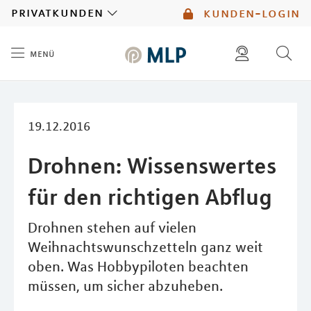
MLP
privatkunden
kunden-login
menü
Inhalt
diese website durchsuchen
mlp berater finden
19.12.2016
Drohnen: Wissenswertes
für den richtigen Abflug
Drohnen stehen auf vielen
Weihnachtswunschzetteln ganz weit
oben. Was Hobbypiloten beachten
müssen, um sicher abzuheben.