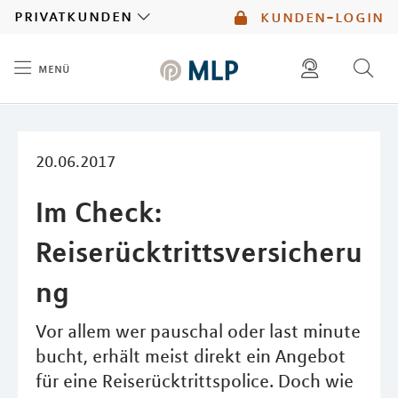
MLP
privatkunden
kunden-login
menü
Inhalt
diese website durchsuchen
mlp berater finden
20.06.2017
Im Check:
Reiserücktrittsversicheru
ng
Vor allem wer pauschal oder last minute
bucht, erhält meist direkt ein Angebot
für eine Reiserücktrittspolice. Doch wie