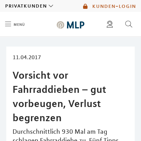
MLP
privatkunden
kunden-login
menü
Inhalt
diese website durchsuchen
mlp berater finden
11.04.2017
Vorsicht vor
Fahrraddieben – gut
vorbeugen, Verlust
begrenzen
Durchschnittlich 930 Mal am Tag
schlagen Fahrraddiebe zu. Fünf Tipps