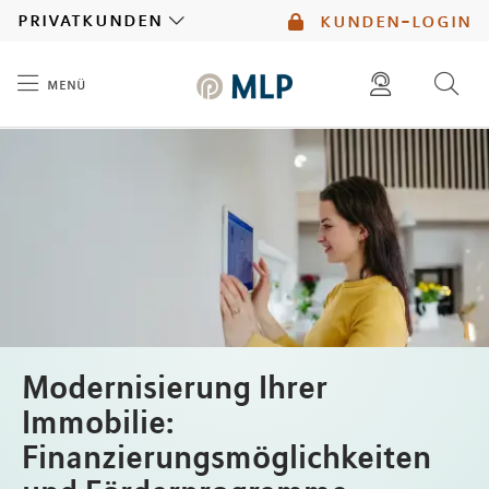
MLP
privatkunden
kunden-login
menü
Inhalt
diese website durchsuchen
mlp berater finden
Modernisierung Ihrer
Immobilie:
Finanzierungsmöglichkeiten